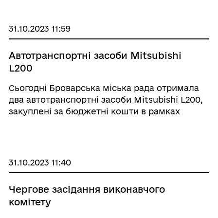
кросу серед дорослих, молоді, юніорів та
юнаків та чемпіонату України з кросу серед
ДЮСШ та СДЮШОР, як ...
31.10.2023 11:59
Автотранспортні засоби Mitsubishi
L200
Сьогодні Броварська міська рада отримала
два автотранспортні засоби Mitsubishi L200,
закуплені за бюджетні кошти в рамках
програми заходів з організації
територіальної оборони в Броварській
міській територіальній громаді. Після
оформлення усіх дозвільн ...
31.10.2023 11:40
Чергове засідання виконавчого
комітету