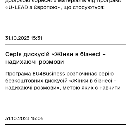
добіркою корисних матеріалів від Програми
«U-LEAD з Європою», що стосуються:
розвитку підприємництва в громадах: реалії
військового стану; державної програми
«єРобота»: як отримати гран ...
31.10.2023 15:31
Серія дискусій «Жінки в бізнесі –
надихаючі розмови
Програма EU4Business розпочинає серію
безкоштовних дискусій «Жінки в бізнесі –
надихаючі розмови», метою яких є навчити
бізнес-жінок самостійно вивчати ринок
Європейського Союзу та відкривати двері до
наявних експортних можливостей. Зокр ...
31.10.2023 15:05