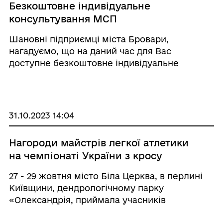
Безкоштовне індивідуальне
консультування МСП
Шановні підприємці міста Бровари,
нагадуємо, що на даний час для Вас
доступне безкоштовне індивідуальне
онлайн-консультування від 2 до 24 годин від
провідних українських фахівців Програми
міжнародної співпраці «EU4Business:
відновлення, конкурентосп ...
31.10.2023 14:04
Нагороди майстрів легкої атлетики
на чемпіонаті України з кросу
27 - 29 жовтня місто Біла Церква, в перлині
Київщини, дендрологічному парку
«Олександрія, приймала учасників
чемпіонату України з легкоатлетичного