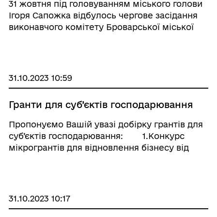
31 жовтня під головуванням міського голови
Ігоря Сапожка відбулось чергове засідання
виконавчого комітету Броварської міської
ради. Під час засідання було розглянуто 12
проєктів рішень. В рамках програми «З
турботою про кожного» вирішено на ...
31.10.2023 10:59
Гранти для суб’єктів господарювання
Пропонуємо Вашій увазі добірку грантів для
суб’єктів господарювання: 1.Конкурс
мікрогрантів для відновлення бізнесу від
чеської гуманітарної організації «Людина в
біді» - https://www.gurt.org.ua/news/grants/
...
31.10.2023 10:17