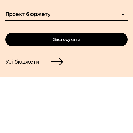
Застосувати
Усі бюджети
Що це?
Частина бюджету громади виділяється на
проєкти, ініційовані її мешканцями.