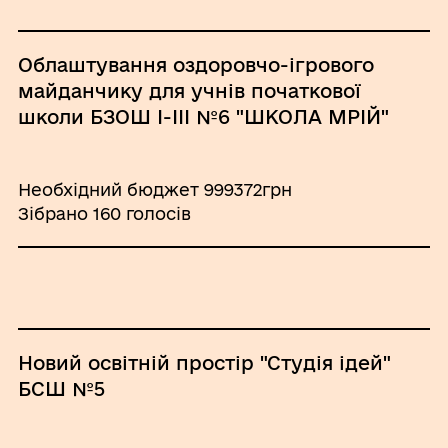
Облаштування оздоровчо-ігрового
майданчику для учнів початкової
школи БЗОШ І-ІІІ №6 "ШКОЛА МРІЙ"
Необхідний бюджет 999372грн
Зібрано 160 голосів
Новий освітній простір "Студія ідей"
БСШ №5