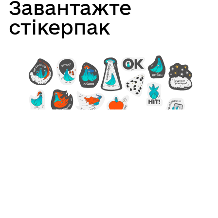
Завантажте
стікерпак
Використовуйте 18 стильних стікерів у viber
та telegram для спілкування с друзями та
колегами.
Viber
Telegram